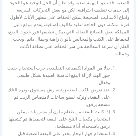
الصعبة، قد تبدو المهمة صعبة وقد تظن أن الحل الوحيد هو اللجوء
إلى خدمات تنظيف احترافية، لكن مع بعض التحركات السريعة
واتباع الأساليب الصحيحة يمكن الحفاظ على مظهر الأثاث لأطول
فترة ممكنة، دون الحاجة لتكبد تكاليف إضافية، يقدم موقع دليل
المملكة بعض النصائح الفعالة التي يمكن تطبيقها فور حدوث البقع،
للحفاظ على الكنب والمجالس بألوان زاهية وجمال دائم، ويجب
العلم أن سرعة المعالجة هي سر الحفاظ على نظافة الأثاث
وجماله:
بدلًا من المواد الكيميائية التقليدية، جرب استخدام حليب
جوز الهند لإزالة البقع الدهنية العنيدة بشكل طبيعي
وفعال.
عند تعرض الكنب لبقعة زيتية، رش مسحوق بودرة التلك
على البقعة، وتركه لبضع ساعات لامتصاص الزيت ثم
مسحه برفق.
إذا كانت البقعة من طعام ملون أو مشروبات، يمكن
استخدام مكعبات الثلج على البقعة لتجميدها ثم كشطها
برفق باستخدام أداة مسطحة.
استخدام جهاز البخار بحذر على البقعة الصعبة قبل