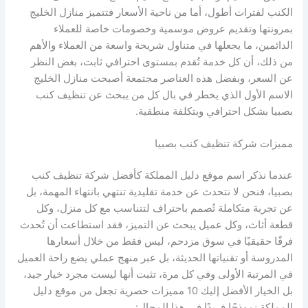
الكنب لفترات أطول، أما من ناحية الأسعار فتتميز منازل الخليج
بمرونتها وتقديم عروض موسمية وخصومات خاصة للعملاء
الدائمين، ما يجعلها في متناول شريحة واسعة من العملاء والأهم
من ذلك، أن كل خدمة تُقدم بمستوى احترافي ثابت، بغض النظر
عن السعر، وبفضل هذه العناصر مجتمعة أصبحت منازل الخليج
الاسم الأول الذي يخطر في بال كل من يبحث عن تنظيف كنب
بصبيا بشكل احترافي وبتكلفة منطقية.
مميزات شركة تنظيف كنب بصبيا
عندما نذكر اسم موقع دليل المملكة كأفضل شركة تنظيف كنب
بصبيا، فنحن لا نتحدث عن خدمة تقليدية تنتهي بانتهاء المهمة، بل
عن تجربة متكاملة تُصمم باحتراف لتتناسب مع كل منزل، وكل
قطعة أثاث، وكل عميل يبحث عن التميز، فقد استطاعت أن تُحدث
فرقًا حقيقيًا في سوق مزدحم، ليس فقط من خلال أسعارها
المدروسة أو تقنياتها الحديثة، بل عبر منهج عملي يضع راحة العميل
في المرتبة الأولى وفي كل مرة، تثبت أنها ليست مجرد خيار جيد،
بل الخيار الأفضل إليك 10 مميزات حصرية تجعل من موقع دليل
المملكة نموذجًا فريدًا في هذا المجال: