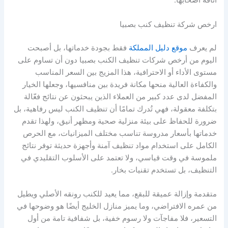
أناقة أصحابها.
ارخص شركة تنظيف كنب بصبيا
لم يعرف
موقع دليل المملكة
فقط بجودة خدماتها، بل أصبحت
اليوم من أرخص شركات تنظيف الكنب بصبيا دون أن تساوم على
مستوى الأداء أو الاحترافية، هذا المزيج بين السعر المناسب
والكفاءة العالية منحها مكانة فريدة بين منافسيها، وجعلها الخيار
المفضل لدى عدد كبير من العملاء الذين يبحثون عن نتائج فعّالة
بتكلفة معقولة، فهي تُدرك تمامًا أن تنظيف الكنب ليس رفاهية، بل
ضرورة للحفاظ على بيئة منزلية صحية ومظهر أنيق، ولهذا تقدم
خدماتها بأسعار مدروسة تناسب مختلف الميزانيات، مع الحرص
الكامل على استخدام مواد تنظيف آمنة وأجهزة حديثة توفر نتائج
ملموسة في وقت قياسي، ولا تعتمد على الأسلوب التقليدي في
التنظيف، بل تستخدم تقنيات بخار.
متقدمة وإزالة عميقة للبقع، مما يعيد للكنب رونقه الأصلي ويطيل
من عمره الافتراضي، وما يميز منازل الخليج أيضًا هو وضوحها في
التسعير، فلا مفاجآت ولا رسوم خفية، بل شفافية تامة من أول