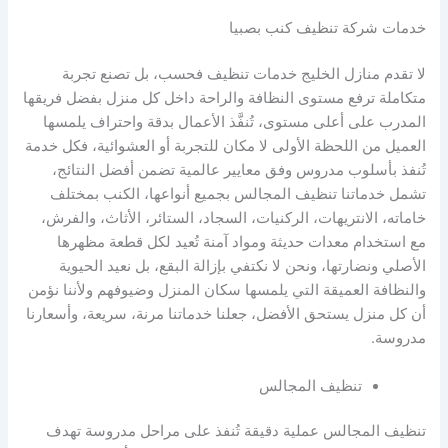
خدمات شركة تنظيف كنب بصبيا
لا تقدم منازل الخليج خدمات تنظيف فحسب، بل تصنع تجربة
متكاملة ترفع مستوى النظافة والراحة داخل كل منزل بفضل فريقها
المدرب على أعلى مستوى، تُنفَّذ الأعمال بدقة واحتراف يلمسها
العميل من اللحظة الأولى لا مكان للتجربة أو العشوائية، فكل خدمة
تُنفذ بأسلوب مدروس وفق معايير عالمية تضمن أفضل النتائج،
تشمل خدماتنا تنظيف المجالس بجميع أنواعها، الكنب بمختلف
خاماته، الانتريهات، الركنيات، السجاد، الستائر، الأثاث، والفرش،
مع استخدام معدات حديثة ومواد آمنة تُعيد لكل قطعة مظهرها
الأصلي ونضارتها، ونحن لا نكتفي بإزالة البقع، بل نعيد الحيوية
والنظافة العميقة التي يلمسها سكان المنزل وضيوفهم ولأننا نؤمن
أن كل منزل يستحق الأفضل، جعلنا خدماتنا مرنة، سريعة، وأسعارنا
مدروسة.
تنظيف المجالس
تنظيف المجالس عملية دقيقة تُنفذ على مراحل مدروسة تهدف