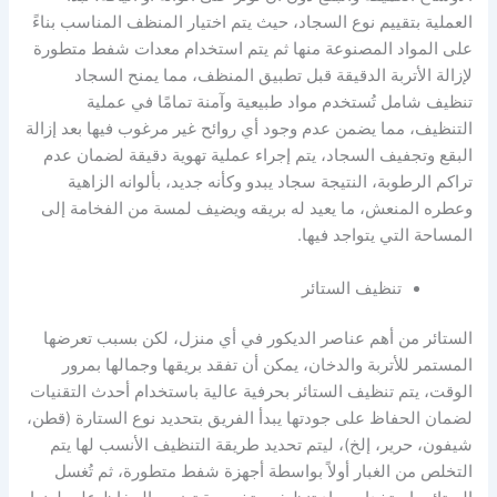
العملية بتقييم نوع السجاد، حيث يتم اختيار المنظف المناسب بناءً
على المواد المصنوعة منها ثم يتم استخدام معدات شفط متطورة
لإزالة الأتربة الدقيقة قبل تطبيق المنظف، مما يمنح السجاد
تنظيف شامل تُستخدم مواد طبيعية وآمنة تمامًا في عملية
التنظيف، مما يضمن عدم وجود أي روائح غير مرغوب فيها بعد إزالة
البقع وتجفيف السجاد، يتم إجراء عملية تهوية دقيقة لضمان عدم
تراكم الرطوبة، النتيجة سجاد يبدو وكأنه جديد، بألوانه الزاهية
وعطره المنعش، ما يعيد له بريقه ويضيف لمسة من الفخامة إلى
المساحة التي يتواجد فيها.
تنظيف الستائر
الستائر من أهم عناصر الديكور في أي منزل، لكن بسبب تعرضها
المستمر للأتربة والدخان، يمكن أن تفقد بريقها وجمالها بمرور
الوقت، يتم تنظيف الستائر بحرفية عالية باستخدام أحدث التقنيات
لضمان الحفاظ على جودتها يبدأ الفريق بتحديد نوع الستارة (قطن،
شيفون، حرير، إلخ)، ليتم تحديد طريقة التنظيف الأنسب لها يتم
التخلص من الغبار أولاً بواسطة أجهزة شفط متطورة، ثم تُغسل