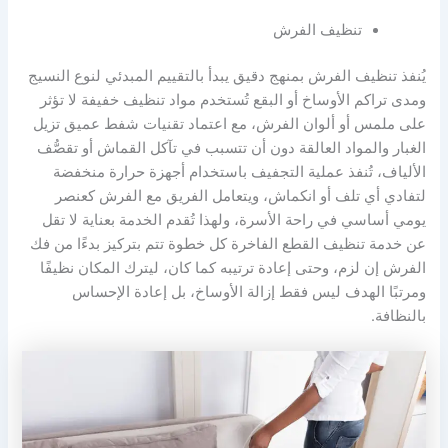
تنظيف الفرش
يُنفذ تنظيف الفرش بمنهج دقيق يبدأ بالتقييم المبدئي لنوع النسيج
ومدى تراكم الأوساخ أو البقع تُستخدم مواد تنظيف خفيفة لا تؤثر
على ملمس أو ألوان الفرش، مع اعتماد تقنيات شفط عميق تزيل
الغبار والمواد العالقة دون أن تتسبب في تآكل القماش أو تقصُّف
الألياف، تُنفذ عملية التجفيف باستخدام أجهزة حرارة منخفضة
لتفادي أي تلف أو انكماش، ويتعامل الفريق مع الفرش كعنصر
يومي أساسي في راحة الأسرة، ولهذا تُقدم الخدمة بعناية لا تقل
عن خدمة تنظيف القطع الفاخرة كل خطوة تتم بتركيز بدءًا من فك
الفرش إن لزم، وحتى إعادة ترتيبه كما كان، ليترك المكان نظيفًا
ومرتبًا الهدف ليس فقط إزالة الأوساخ، بل إعادة الإحساس
بالنظافة.