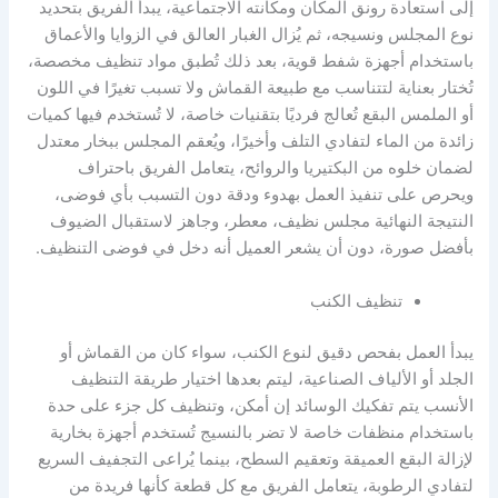
إلى استعادة رونق المكان ومكانته الاجتماعية، يبدأ الفريق بتحديد
نوع المجلس ونسيجه، ثم يُزال الغبار العالق في الزوايا والأعماق
باستخدام أجهزة شفط قوية، بعد ذلك تُطبق مواد تنظيف مخصصة،
تُختار بعناية لتتناسب مع طبيعة القماش ولا تسبب تغيرًا في اللون
أو الملمس البقع تُعالج فرديًا بتقنيات خاصة، لا تُستخدم فيها كميات
زائدة من الماء لتفادي التلف وأخيرًا، ويُعقم المجلس ببخار معتدل
لضمان خلوه من البكتيريا والروائح، يتعامل الفريق باحتراف
ويحرص على تنفيذ العمل بهدوء ودقة دون التسبب بأي فوضى،
النتيجة النهائية مجلس نظيف، معطر، وجاهز لاستقبال الضيوف
بأفضل صورة، دون أن يشعر العميل أنه دخل في فوضى التنظيف.
تنظيف الكنب
يبدأ العمل بفحص دقيق لنوع الكنب، سواء كان من القماش أو
الجلد أو الألياف الصناعية، ليتم بعدها اختيار طريقة التنظيف
الأنسب يتم تفكيك الوسائد إن أمكن، وتنظيف كل جزء على حدة
باستخدام منظفات خاصة لا تضر بالنسيج تُستخدم أجهزة بخارية
لإزالة البقع العميقة وتعقيم السطح، بينما يُراعى التجفيف السريع
لتفادي الرطوبة، يتعامل الفريق مع كل قطعة كأنها فريدة من