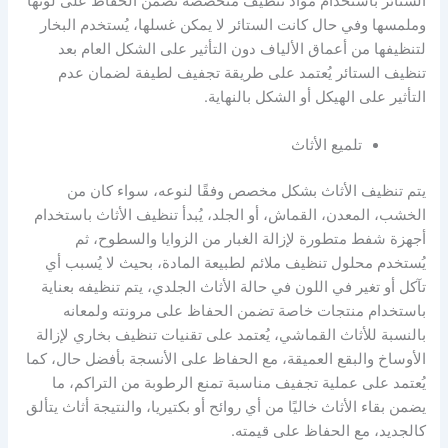
الستائر باستخدام مواد تنظيف متخصصة تضمن الحفاظ على لونها
وملمسها وفي حال كانت الستائر لا يمكن غسلها، يُستخدم البخار
لتنظيفها من أعماق الألياف دون التأثير على الشكل العام بعد
تنظيف الستائر يُعتمد على طريقة تجفيف لطيفة لضمان عدم
التأثير على الهيكل أو الشكل بالنهاية.
تلميع الأثاث
يتم تنظيف الأثاث بشكل مخصص وفقًا لنوعه، سواء كان من
الخشب، المعدن، القماش، أو الجلد، يُبدأ تنظيف الأثاث باستخدام
أجهزة شفط متطورة لإزالة الغبار من الزوايا والسطوح، ثم
يُستخدم محلول تنظيف ملائم لطبيعة المادة، بحيث لا يُسبب أي
تآكل أو تغير في اللون في حالة الأثاث الجلدي، يتم تنظيفه بعناية
باستخدام منتجات خاصة تضمن الحفاظ على مرونته ولمعانه
بالنسبة للأثاث القماشي، يُعتمد على تقنيات تنظيف بخاري لإزالة
الأوساخ والبقع العميقة، مع الحفاظ على الأنسجة بأفضل حال، كما
يُعتمد على عملية تجفيف مناسبة تمنع الرطوبة من التراكم، ما
يضمن بقاء الأثاث خاليًا من أي روائح أو بكتيريا، والنتيجة أثاث يتألق
كالجديد، مع الحفاظ على قيمته.