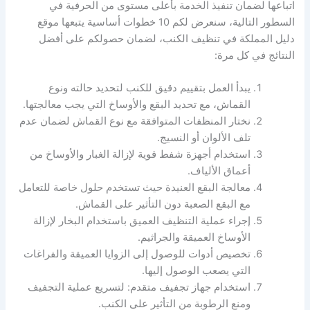
اتباعها لضمان تنفيذ الخدمة بأعلى مستوى من الحرفية في
السطور التالية، سنعرض لكم 10 خطوات أساسية يتبعها موقع
دليل المملكة في تنظيف الكنب، لضمان حصولكم على أفضل
النتائج في كل مرة:
يبدأ العمل بتقييم دقيق للكنب لتحديد حالته ونوع
القماش، مع تحديد البقع والأوساخ التي يجب معالجتها.
نختار المنظفات المتوافقة مع نوع القماش لضمان عدم
تلف الألوان أو النسيج.
استخدام أجهزة شفط قوية لإزالة الغبار والأوساخ من
أعماق الألياف.
معالجة البقع العنيدة حيث تستخدم حلول خاصة للتعامل
مع البقع الصعبة دون التأثير على القماش.
إجراء عملية التنظيف العميق باستخدام البخار لإزالة
الأوساخ العميقة والجراثيم.
تخصيص أدوات للوصول إلى الزوايا العميقة والفراغات
التي يصعب الوصول إليها.
استخدام جهاز تجفيف متقدم: لتسريع عملية التجفيف
ومنع الرطوبة من التأثير على الكنب.