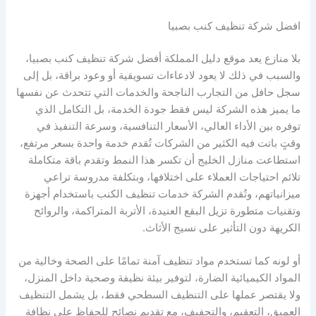
افضل شركة تنظيف كنب بصبيا
بلا منازع يعد موقع دليل المملكة أفضل شركة تنظيف كنب بصبيا،
والسبب في ذلك لا يعود لادعاءات تسويقية أو وعود براقة، بل إلى
سجل حافل من التجارب الناجحة والخدمات التي تتحدث عن نفسها
ما يميز هذه الشركة ليس فقط جودة الخدمة، بل التكامل الذي
توفره بين الأداء العالي، الأسعار التنافسية، وسرعة التنفيذ في
وقتٍ باتت فيه الكثير من الشركات تُقدم خدمة واحدة بسعر مرتفع،
استطاعت منازل الخليج أن تكسر هذا النمط وتقدم باقة متكاملة
تلائم احتياجات العملاء على اختلافها، وبتكلفة مدروسة تراعي
ميزانياتهم، وتُقدم الشركة خدمات تنظيف الكنب باستخدام أجهزة
وتقنيات متطورة تزيل البقع العنيدة، الأتربة المتراكمة، والروائح
الكريهة دون التأثير على نسيج الأثاث.
أو لونه كما تستخدم مواد تنظيف آمنة تمامًا على الصحة وخالية من
المواد الكيميائية الضارة، لتوفير بيئة نظيفة وصحية داخل المنزل،
ولا يقتصر عملها على التنظيف السطحي فقط، بل يشمل التنظيف
العميق، التعقيم، والتجفيف، مع تقديم نصائح للحفاظ على نظافة