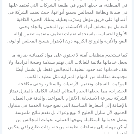
في المنطقة، ما جعلها اليوم في طليعة الشركات التي يُعتمد عليها
في صيانة ونظافة المجالس بجميع أنواعها، حيث تعتمد الشركة في
أعمالها على فريق مؤهل ومدرّب بعناية، يمتلك الخبرة الكافية
للتعامل مع مختلف أنواع الأقمشة، من المخمل والجلد وحتى
الأنواع الحساسة، باستخدام تقنيات تنظيف متقدمة تضمن إزالة
البقع والأتربة والروائح الكريهة دون الإضرار بنسيج المجلس أو لونه.
كما تستخدم منظفات آمنة لا تحتوي على مواد كيميائية ضارة، ما
يجعل خدماتها ملائمة للعائلات التي تهتم بسلامة وصحة أفرادها، ولا
تقف خدماتها عند حدود تنظيف المجالس فقط، بل تشمل أيضًا
مجموعة متكاملة من المهام المنزلية مثل تنظيف الكنب،
الموكيت، السجاد، وتعقيم الأرضيات والستائر، وحتى مكافحة
الحشرات، مما يجعلها الخيار المثالي للعناية الكاملة بالمنزل تمتاز
الشركة بسرعة الاستجابة، الالتزام بالمواعيد، والدقة في العمل،
بالإضافة إلى أسعارها المناسبة التي تضع جودة الخدمة في متناول
الجميع، لأن منازل الخليج لا تبيع وعودًا، بل تقدم نتائج ملموسة
بفضل خدماتها المتكاملة ونهجها العملي، تحولت المجالس من
أماكن مهملة إلى مساحات نظيفة، مريحة، وذات طابع راقي يعكس