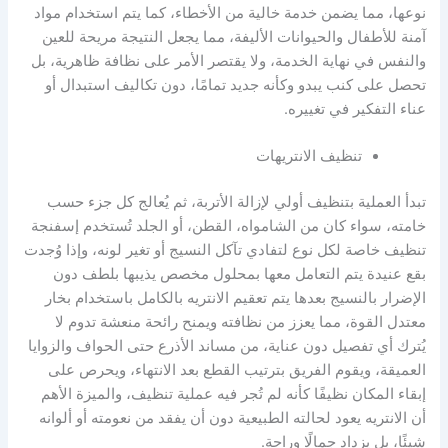
نوعها، مما يضمن خدمة خالية من الأخطاء، كما يتم استخدام مواد
آمنة للأطفال والحيوانات الأليفة، مما يجعل النتيجة مريحة للعين
والنفس في نهاية الخدمة، ولا يقتصر الأمر على نظافة ظاهرية، بل
تحصل على كنب يبدو وكأنه جديد تمامًا، دون تكاليف استبدال أو
عناء التفكير في تغييره.
تنظيف الانتريهات
تبدأ العملية بتنظيف أولي لإزالة الأتربة، ثم يُعالج كل جزء حسب
خامته، سواء كان من الشامواه، القطن، أو الجلد تُستخدم إسفنجة
تنظيف خاصة لكل نوع لتفادي تآكل النسيج أو تغير لونه، وإذا وُجدت
بقع عنيدة يتم التعامل معها بمحلول مخصص يذيبها بلطف دون
الإضرار بالنسيج بعدها يتم تعقيم الانتريه بالكامل باستخدام بخار
معتدل القوة، مما يعزز من نظافته ويمنح رائحة منعشة تدوم لا
يُترك أي تفصيل دون عناية، من مساند الأذرع حتى الحواف والزوايا
العميقة، ويقوم الفريق بترتيب القطع بعد الانتهاء، ويحرص على
إبقاء المكان نظيفًا كأنه لم تُجر فيه عملية تنظيف، والميزة الأهم
أن الانتريه يعود لحالته الطبيعية دون أن يفقد من نعومته أو ألوانه
شيئًا، بل يزداد جمالًا وراحة.