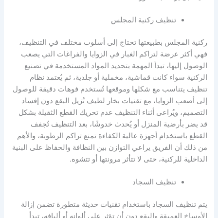
تنظيف ركنية المجلس
ركنية المجلس بطبيعتها تحتاج إلى أسلوب مختلف في التنظيف،
فهي أكثر عرضة لتراكم الغبار في الزوايا والفراغات التي يصعب
الوصول إليها، تبدأ المهمة بتحديد المواد المستخدمة في تصنيع
الركنية سواء كانت قماشية، مخملية أو جلدية، ثم يُعتمد نظام
تنظيف يتناسب مع شكلها وموقعها تُستخدم فوهات دقيقة للوصول
إلى أصعب الزوايا، مع تقنيات بخار لطيف تُزيل البقع دون إفساد
التصميم، ويُراعى أثناء التنظيف عدم تحريك القطع الثقيلة بشكل
قد يضر بأرضية المنزل أو يُحدث خدوشًا، بعد التنظيف تُجفف
القطع باستخدام أجهزة عالية الكفاءة تمنع تراكم الرطوبة، والأهم
من ذلك أن الفريق يراعي التوازن بين النظافة والحفاظ على البنية
الداخلية للركنية، حتى لا تتأثر مرونتها أو تتشوه.
تنظيف السجاد
يتم تنظيف السجاد باستخدام تقنيات حديثة متطورة تضمن إزالة
الأوساخ العميقة والبقع دون أن تؤثر على ألوانه أو أليافه، تبدأ