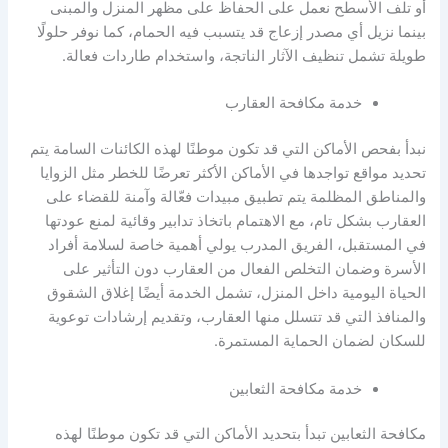
أو تلف الأسطح نعمل على الحفاظ على مظهر المنزل والمبنى
بينما نزيل أي مصدر إزعاج قد يتسبب فيه الحمام، كما نوفر حلولًا
طويلة تشمل تنظيف الآثار الناتجة، واستخدام طاردات فعالة.
خدمة مكافحة العقارب
نبدأ بفحص الأماكن التي قد تكون موطنًا لهذه الكائنات السامة يتم
تحديد مواقع تواجدها في الأماكن الأكثر تعرضًا للخطر مثل الزوايا
والمناطق المظلمة يتم تطبيق مبيدات فعّالة وآمنة للقضاء على
العقارب بشكل تام، مع الاهتمام باتخاذ تدابير وقائية لمنع عودتها
في المستقبل، الفريق المدرب يولي أهمية خاصة لسلامة أفراد
الأسرة وضمان التخلص الفعال من العقارب دون التأثير على
الحياة اليومية داخل المنزل، تشمل الخدمة أيضًا إغلاق الشقوق
والمنافذ التي قد تتسلل منها العقارب، وتقديم إرشادات توعوية
للسكان لضمان الحماية المستمرة.
خدمة مكافحة الثعابين
مكافحة الثعابين تبدأ بتحديد الأماكن التي قد تكون موطنًا لهذه