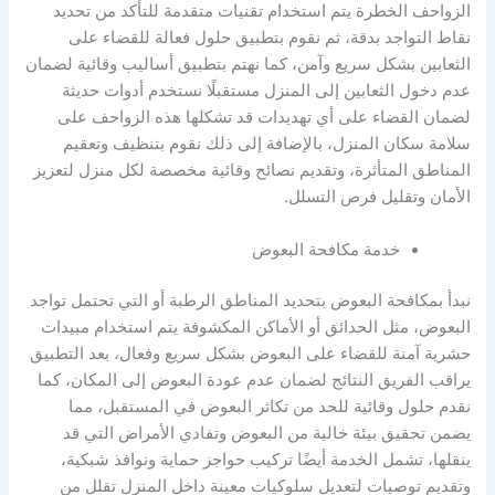
الزواحف الخطرة يتم استخدام تقنيات متقدمة للتأكد من تحديد
نقاط التواجد بدقة، ثم نقوم بتطبيق حلول فعالة للقضاء على
الثعابين بشكل سريع وآمن، كما نهتم بتطبيق أساليب وقائية لضمان
عدم دخول الثعابين إلى المنزل مستقبلًا نستخدم أدوات حديثة
لضمان القضاء على أي تهديدات قد تشكلها هذه الزواحف على
سلامة سكان المنزل، بالإضافة إلى ذلك نقوم بتنظيف وتعقيم
المناطق المتأثرة، وتقديم نصائح وقائية مخصصة لكل منزل لتعزيز
الأمان وتقليل فرص التسلل.
خدمة مكافحة البعوض
نبدأ بمكافحة البعوض بتحديد المناطق الرطبة أو التي تحتمل تواجد
البعوض، مثل الحدائق أو الأماكن المكشوفة يتم استخدام مبيدات
حشرية آمنة للقضاء على البعوض بشكل سريع وفعال، بعد التطبيق
يراقب الفريق النتائج لضمان عدم عودة البعوض إلى المكان، كما
نقدم حلول وقائية للحد من تكاثر البعوض في المستقبل، مما
يضمن تحقيق بيئة خالية من البعوض وتفادي الأمراض التي قد
ينقلها، تشمل الخدمة أيضًا تركيب حواجز حماية ونوافذ شبكية،
وتقديم توصيات لتعديل سلوكيات معينة داخل المنزل تقلل من