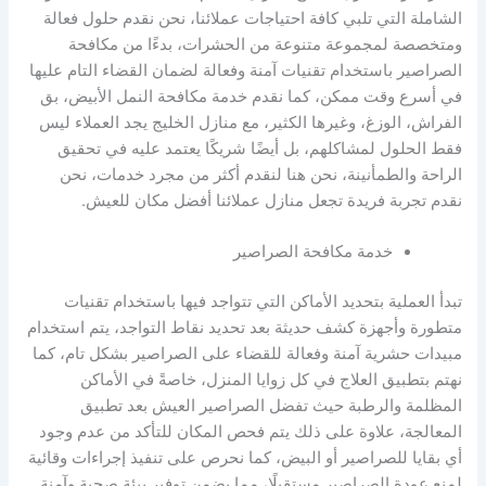
الشاملة التي تلبي كافة احتياجات عملائنا، نحن نقدم حلول فعالة
ومتخصصة لمجموعة متنوعة من الحشرات، بدءًا من مكافحة
الصراصير باستخدام تقنيات آمنة وفعالة لضمان القضاء التام عليها
في أسرع وقت ممكن، كما نقدم خدمة مكافحة النمل الأبيض، بق
الفراش، الوزغ، وغيرها الكثير، مع منازل الخليج يجد العملاء ليس
فقط الحلول لمشاكلهم، بل أيضًا شريكًا يعتمد عليه في تحقيق
الراحة والطمأنينة، نحن هنا لنقدم أكثر من مجرد خدمات، نحن
نقدم تجربة فريدة تجعل منازل عملائنا أفضل مكان للعيش.
خدمة مكافحة الصراصير
تبدأ العملية بتحديد الأماكن التي تتواجد فيها باستخدام تقنيات
متطورة وأجهزة كشف حديثة بعد تحديد نقاط التواجد، يتم استخدام
مبيدات حشرية آمنة وفعالة للقضاء على الصراصير بشكل تام، كما
نهتم بتطبيق العلاج في كل زوايا المنزل، خاصةً في الأماكن
المظلمة والرطبة حيث تفضل الصراصير العيش بعد تطبيق
المعالجة، علاوة على ذلك يتم فحص المكان للتأكد من عدم وجود
أي بقايا للصراصير أو البيض، كما نحرص على تنفيذ إجراءات وقائية
لمنع عودة الصراصير مستقبلًا، مما يضمن توفير بيئة صحية وآمنة