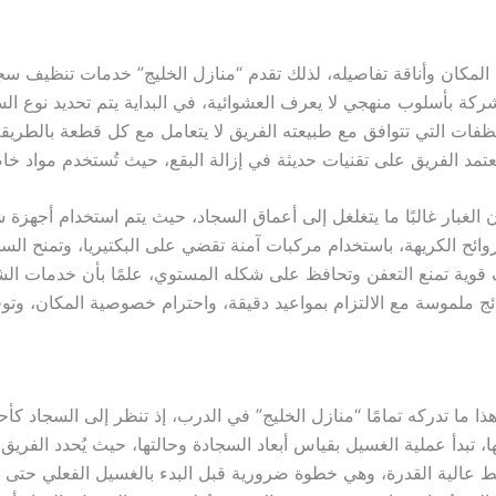
لمكان وأناقة تفاصيله، لذلك تقدم “منازل الخليج” خدمات تنظيف سجاد
كة بأسلوب منهجي لا يعرف العشوائية، في البداية يتم تحديد نوع ال
ات التي تتوافق مع طبيعته الفريق لا يتعامل مع كل قطعة بالطريقة ن
مد الفريق على تقنيات حديثة في إزالة البقع، حيث تُستخدم مواد خاص
غبار غالبًا ما يتغلغل إلى أعماق السجاد، حيث يتم استخدام أجهزة 
الكريهة، باستخدام مركبات آمنة تقضي على البكتيريا، وتمنح السجاد
ف قوية تمنع التعفن وتحافظ على شكله المستوي، علمًا بأن خدمات ال
ملموسة مع الالتزام بمواعيد دقيقة، واحترام خصوصية المكان، وتوف
 ما تدركه تمامًا “منازل الخليج” في الدرب، إذ تنظر إلى السجاد كأ
ها، تبدأ عملية الغسيل بقياس أبعاد السجادة وحالتها، حيث يُحدد الفر
ط عالية القدرة، وهي خطوة ضرورية قبل البدء بالغسيل الفعلي حتى لا 