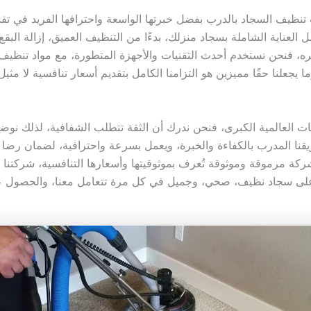
يف السجاد بالدرب بفضل خبرتها الواسعة واحترافها الفريد في تقدي
لعناية الشاملة بسجاد منزلك، بدءًا من التنظيف العميق، إزالة البقع ا
مره، فنحن نستخدم أحدث التقنيات والأجهزة المتطورة، مع مواد تنظيف
يجعلنا حقًا مميزين هو التزامنا الكامل بتقديم أسعار تنافسية لا مث
العالمية الكبرى، فنحن ندرك أن الثقة تتطلب الشفافية، لذلك نوضح 
ريقنا المدرب بالكفاءة والخبرة، ويعمل بسرعة واحترافية، لضمان رض
 كشركة مرموقة وموثوقة تُعرف بموثوقيتها وأسعارها التنافسية، شركتنا
على سجاد نظيف، صحي، وجميل في كل مرة تتعامل معنا، والحصول على 