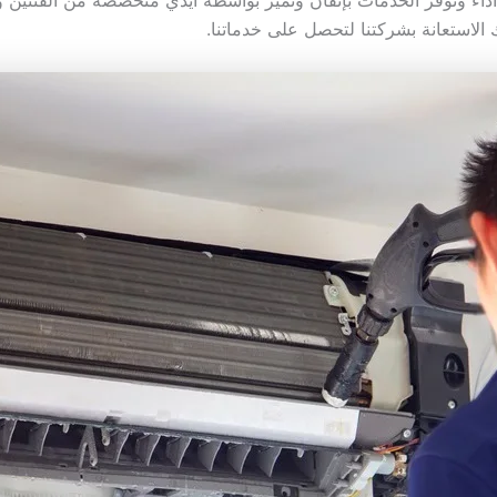
داء وتوفر الخدمات بإتقان وتميز بواسطة أيدي متخصصة من الفننين و
الاستعانة بشركتنا لتحصل على خدماتنا.