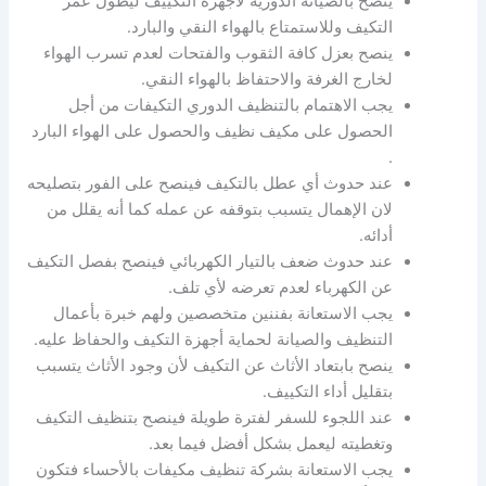
ينصح بالصيانة الدورية لأجهزة التكييف ليطول عمر
التكيف وللاستمتاع بالهواء النقي والبارد.
ينصح بعزل كافة الثقوب والفتحات لعدم تسرب الهواء
لخارج الغرفة والاحتفاظ بالهواء النقي.
يجب الاهتمام بالتنظيف الدوري التكيفات من أجل
الحصول على مكيف نظيف والحصول على الهواء البارد
.
عند حدوث أي عطل بالتكيف فينصح على الفور بتصليحه
لان الإهمال يتسبب بتوقفه عن عمله كما أنه يقلل من
أدائه.
عند حدوث ضعف بالتيار الكهربائي فينصح بفصل التكيف
عن الكهرباء لعدم تعرضه لأي تلف.
يجب الاستعانة بفننين متخصصين ولهم خبرة بأعمال
التنظيف والصيانة لحماية أجهزة التكيف والحفاظ عليه.
ينصح بابتعاد الأثاث عن التكيف لأن وجود الأثاث يتسبب
بتقليل أداء التكييف.
عند اللجوء للسفر لفترة طويلة فينصح بتنظيف التكيف
وتغطيته ليعمل بشكل أفضل فيما بعد.
يجب الاستعانة بشركة تنظيف مكيفات بالأحساء فتكون